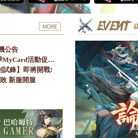
開機公告
《新笑傲江湖M》賽季MyCard活動促聯說明
劍試鋒】即將開戰!
求敗 新服開服
Previous